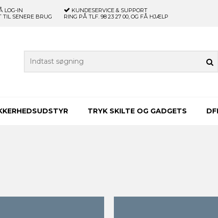
Å LOG-IN
KUNDESERVICE & SUPPORT
 TIL SENERE BRUG
RING PÅ TLF. 98 23 27 00, OG FÅ HJÆLP
IKKERHEDSUDSTYR
TRYK SKILTE OG GADGETS
DF