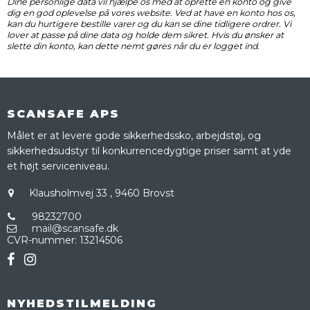
Dine personlige data vil hjælpe os med at oprette en konto og give
dig en god oplevelse på vores website. Ved at have en konto hos os,
kan du hurtigere bestille varer og du kan se dine tidligere ordrer. Vi
lover at passe på dine data og holde dem sikret. Hvis du ønsker at
slette din konto, kan dette nemt gøres når du er logget ind.
SCANSAFE APS
Målet er at levere gode sikkerhedssko, arbejdstøj, og
sikkerhedsudstyr til konkurrencedygtige priser samt at yde
et højt serviceniveau.
Klausholmvej 33
,
9460 Brovst
98232700
mail@scansafe.dk
CVR-nummer
:
13214506
NYHEDSTILMELDING