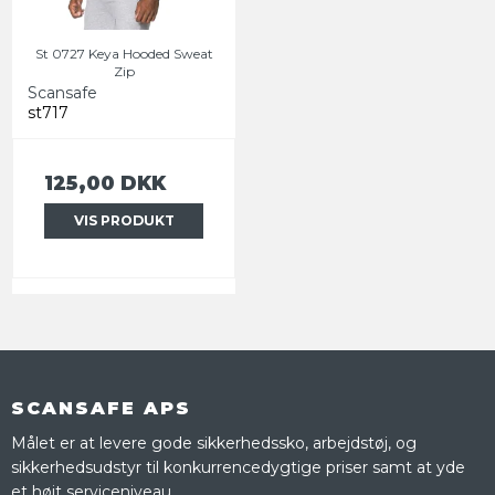
St 0727 Keya Hooded Sweat
Zip
Scansafe
st717
125,00 DKK
VIS PRODUKT
SCANSAFE APS
Målet er at levere gode sikkerhedssko, arbejdstøj, og
sikkerhedsudstyr til konkurrencedygtige priser samt at yde
et højt serviceniveau.