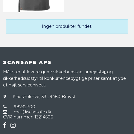
Ingen produkter fundet.
SCANSAFE APS
Målet er at levere gode sikkerhedssko, arbejdstøj, og
sikkerhedsudstyr til konkurrencedygtige priser samt at yde
et højt serviceniveau.
Klausholmvej 33
,
9460 Brovst
98232700
mail@scansafe.dk
CVR-nummer
:
13214506