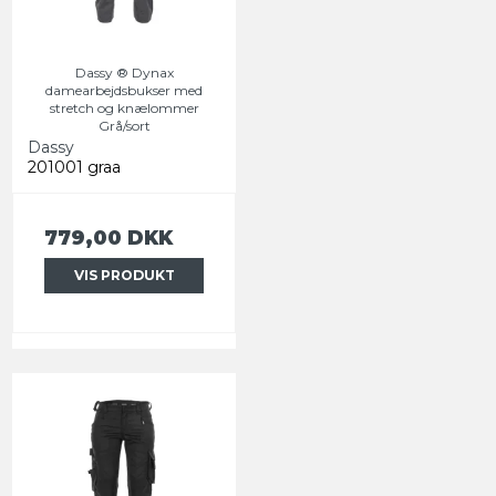
Dassy ® Dynax
damearbejdsbukser med
stretch og knælommer
Grå/sort
Dassy
201001 graa
779,00 DKK
VIS PRODUKT