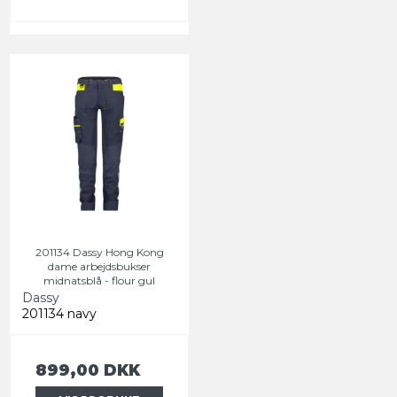
201134 Dassy Hong Kong
dame arbejdsbukser
midnatsblå - flour gul
Dassy
201134 navy
899,00 DKK