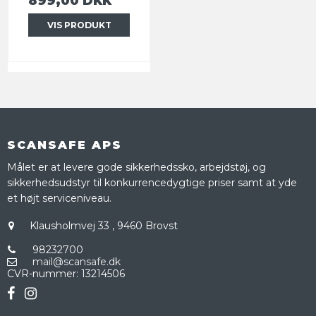
899,00 DKK
VIS PRODUKT
SCANSAFE APS
Målet er at levere gode sikkerhedssko, arbejdstøj, og
sikkerhedsudstyr til konkurrencedygtige priser samt at yde
et højt serviceniveau.
Klausholmvej 33
,
9460 Brovst
98232700
mail@scansafe.dk
CVR-nummer
:
13214506