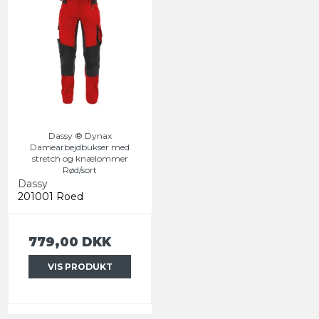
Dassy ® Dynax
Damearbejdbukser med
stretch og knælommer
Rød/sort
Dassy
201001 Roed
779,00 DKK
VIS PRODUKT