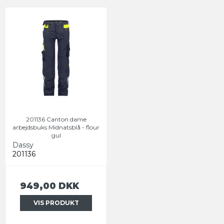
201136 Canton dame
arbejdsbuks Midnatsblå - flour
gul
Dassy
201136
949,00 DKK
VIS PRODUKT