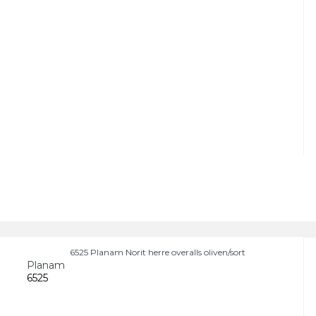
6525 Planam Norit herre overalls oliven/sort
Planam
6525