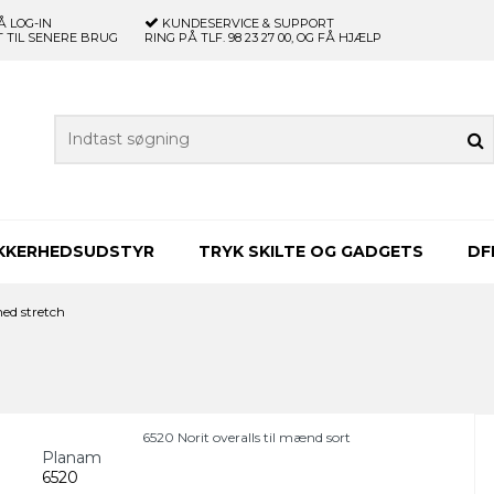
Å LOG-IN
KUNDESERVICE & SUPPORT
 TIL SENERE BRUG
RING PÅ TLF. 98 23 27 00, OG FÅ HJÆLP
IKKERHEDSUDSTYR
TRYK SKILTE OG GADGETS
DF
ed stretch
6520 Norit overalls til mænd sort
Planam
6520