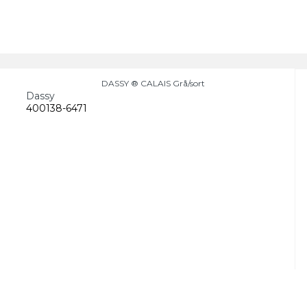
DASSY ® CALAIS Grå/sort
Dassy
400138-6471