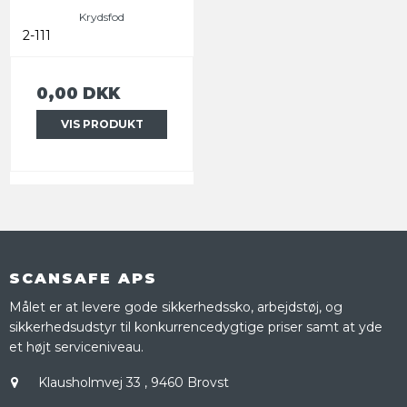
Krydsfod
2-111
0,00 DKK
VIS PRODUKT
SCANSAFE APS
Målet er at levere gode sikkerhedssko, arbejdstøj, og
sikkerhedsudstyr til konkurrencedygtige priser samt at yde
et højt serviceniveau.
Klausholmvej 33
,
9460 Brovst