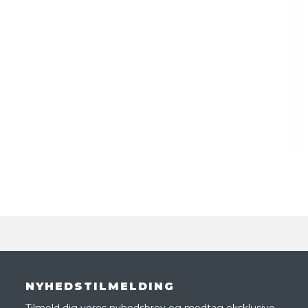
NYHEDSTILMELDING
Tilmeld dig vores nyhedsbrev og modtag eksklusive