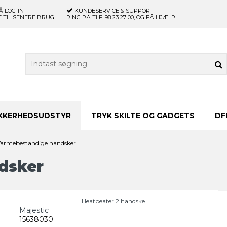
Å LOG-IN
KUNDESERVICE & SUPPORT
 TIL SENERE BRUG
RING PÅ TLF. 98 23 27 00, OG FÅ HJÆLP
IKKERHEDSUDSTYR
TRYK SKILTE OG GADGETS
DF
Varmebestandige handsker
dsker
Heatbeater 2 handske
Majestic
15638030