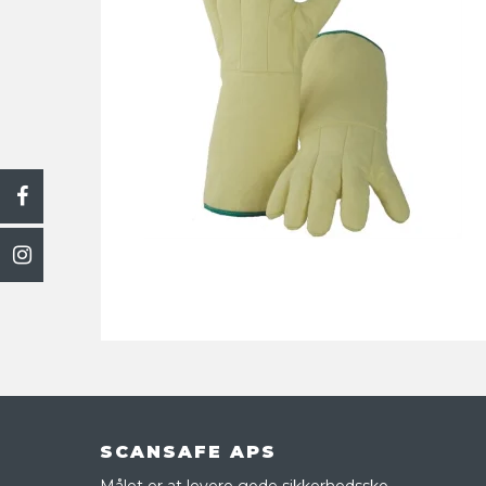
SCANSAFE APS
Målet er at levere gode sikkerhedssko,